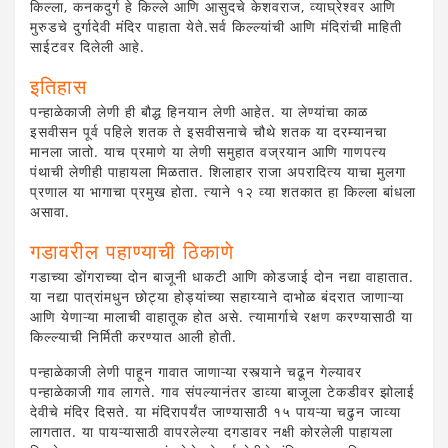
किल्ला, कनकदुर्ग हे किल्ले आणि आसुदचे केशवराज, व्याघ्रेश्वर आणि
मुरुडचे दुर्गादेवी मंदिर पाहाता येते.सर्व किल्ल्यांची आणि मंदिरांची माहिती
साईटवर दिलेली आहे.
इतिहास
पन्हाळेकाजी लेणी ही बौद्ध हिनयान लेणी आहेत. या लेण्यांचा काळ
इसवीसन पूर्व पहिले शतक ते इसवीसनाचे चौथे शतक या दरम्यानचा
मानला जातो. याच प्रमाणे या लेणी समुहात वज्रयान आणि गाणपत्य
पंथाची लेणीही पाहायला मिळतात. शिलाहार राजा अपरादित्य याचा मुलगा
प्रणाल या भागाचा प्रमुख होता. त्याने १२ व्या शतकात हा किल्ला बांधला
असावा.
गडावरील पहाण्याची ठिकाणे
गडाच्या डोंगराच्या दोन बाजूनी धाकटी आणि कोडजाई दोन नद्या वाहातात.
या नद्या पात्रांमधुन छोट्या होड्यांच्या सहाय्याने दाभोळ बंदरात जाणाऱ्या
आणि येणाऱ्या मालाची वाहातूक होत असे. त्यामार्गाचे रक्षण करण्यासाठी या
किल्ल्याची निर्मिती करण्यात आली होती.
पन्हाळेकाजी लेणी पाहून गावात जाणाऱ्या रस्त्याने चढून गेल्यावर
पन्हाळेकाजी गाव लागते. गाव संपल्यानंतर डाव्या बाजूला टेकडीवर झोलाई
देवीचे मंदिर दिसते. या मंदिरापर्यंत जाण्यासाठी १५ पायऱ्या चढुन जाव्या
लागतात. या पायऱ्यासाठी वापरलेल्या दगडावर नक्षी कोरलेली पाहायला