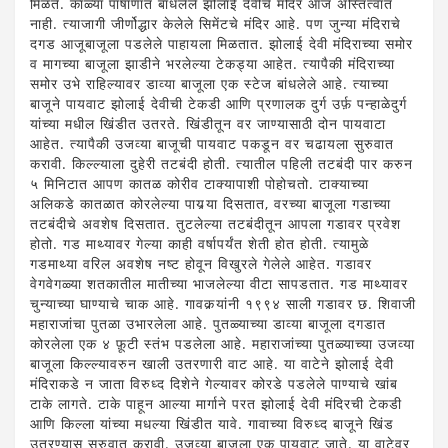
मिळते. काळ्या पाषाणात बांधलेले झोलाई देवीचे मंदिर आज अस्तित्वात
नाही. त्याजागी जीर्णोद्धार केलेले सिमेंटचे मंदिर आहे. पण जुन्या मंदिराचे
दगड आजूबाजूला पडलेले पाहायला मिळतात. झोलाई देवी मंदिराच्या समोर
व मागच्या बाजूला झाडीने भरलेल्या टेकड्या आहेत. त्यापैकी मंदिराच्या
समोर उभे राहिल्यावर डाव्या बाजूला एक स्टेज बांधलेले आहे. त्याच्या
बाजूने पायवाट झोलाई देवीची टेकडी आणि प्रणालक दुर्ग उर्फ़ पन्हाळेदुर्ग
यांच्या मधील खिंडीत उतरते. खिंडीतून वर जाण्यासाठी दोन पायवाटा
आहेत. त्यापैकी उजव्या बाजूची पायवाट पकडून वर चढायला सुरुवात
करावी. किल्ल्याला दुहेरी तटबंदी होती. त्यातील पहिली तटबंदी पार करुन
५ मिनिटात आपण कातळ कोरीव टाक्यापाशी पोहोचतो. टाक्याच्या
अलिकडे कातळात कोरलेल्या पायर्‍या दिसतात, वरच्या बाजूला गडाच्या
तटबंदीचे अवशेष दिसतात. तुटलेल्या तटबंदीतून आपला गडावर प्रवेश
होतो. गड माथ्यावर गेल्या काही वर्षापर्यंत शेती होत होती. त्यामुळे
गडमाथ्या वरिल अवशेष नष्ट होवून विखुरले गेलेले आहेत. गडावर
वेगवेगळ्या शतकातील मातीच्या भाजलेल्या वीटा सापडतात. गड माथ्यावर
चुन्याच्या घाण्याचे चाक आहे. गावकर्‍यांनी १९९४ साली गडावर छ. शिवाजी
महाराजांचा पुतळा उभारलेला आहे. पुतळ्याच्या डाव्या बाजूला दगडात
कोरलेला एक ४ फ़ूटी स्तंभ पडलेला आहे. महाराजांच्या पुतळ्याच्या उजव्या
बाजूला किल्ल्यावरुन खाली उतरणारी वाट आहे. या वाटेने झोलाई देवी
मंदिराकडे न जाता विरुध्द दिशेने गेल्यावर कोरडे पडलेले पाण्याचे खांब
टाके लागते. टाके पाहून आल्या मार्गाने परत झोलाई देवी मंदिरची टेकडी
आणि किल्ला यांच्या मधल्या खिंडीत यावे. गावाच्या विरुध्द बाजूने खिंड
उतरण्यास सुरुवात करावी. उजव्या बाजूला एक पायवाट जाते. या वाटेवर