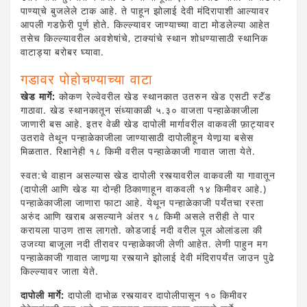
पाण्या्चे बुजलेले टाक आहे. ते पाहून झोलाई देवी मंदिरापाशी आल्यावर
आपली गडफ़ेरी पूर्ण होते. किल्ल्यावर जाण्याच्या वाटा मोडलेल्या आहेत
तसेच किल्ल्यावरील अवशेषांचे, टाक्यांचे स्थान शोधण्यासाठी स्थानिक
वाटाड्या बरोबर घ्यावा.
गडावर पोहोचण्याच्या वाटा
खेड मार्गे:
कोकण रेल्वेवरील खेड स्थानकात उतरुन खेड एसटी स्टॅंड
गाठावा. खेड स्थानकातून संध्याकाळी ५.३० वाजता पन्हाळेकाजीला
जाणारी बस आहे. इतर वेळी खेड दापोली मार्गावरील वाकवली फ़ाट्यावर
उतरावे तेथून पन्हाळेकाजीला जाण्यासाठी दापोलीहून येणार्‍या बसेस
मिळतात. रिक्षानेही १८ किमी वरील पन्हाळेकाजी गावात जाता येते.
स्वत:चे वाहान असल्यास खेड दापोली रस्त्यावरील वाकवली या गावातून
(दापोली आणि खेड या दोन्ही ठिकाणाहून वाकवली १४ किमीवर आहे.)
पन्हाळेकाजीला जाणारा फाटा आहे. येथून पन्हाळेकाजी पर्यंतचा रस्ता
अरुंद आणि खराब असल्याने अंतर १८ किमी असले तरीही ते पार
करायला पाउण तास लागतो. कोडजाई नदी वरील पूल ओलांडला की
उजव्या बाजूला नदी तीरावर पन्हाळेकाजी लेणी आहेत. लेणी पाहुन मग
पन्हाळेकाजी गावात जाणार्‍या रस्त्याने झोलाई देवी मंदिरापर्यंत जाउन पुढे
किल्ल्यावर जाता येते.
दापोली मार्गे:
दापोली दाभोळ रस्त्यावर दापोलीपासून १० किमीवर