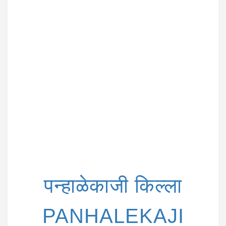
i
o
n
पन्हाळेकाजी किल्ला
PANHALEKAJI