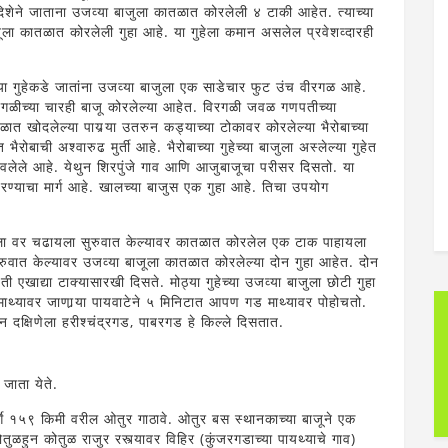
दिशेने जाताना उजव्या बाजुला कातळात कोरलेली ४ टाकी आहेत. त्याच्या
जूला कातळात कोरलेली गुहा आहे. या गुहेला कमान असलेल प्रवेशव्दारही
्या गुहेकडे जातांना उजव्या बाजुला एक साडेचार फुट उंच वीरगळ आहे.
 वीरगळीच्या चारही बाजू कोरलेल्या आहेत. विरगळी जवळ गणपतीच्या
ातळात खोदलेल्या पायर्‍या उतरुन कड्याच्या टोकावर कोरलेल्या भैरोबाच्या
ैरोबाची अश्वारुढ मुर्ती आहे. भैरोबाच्या गुहेच्या बाजुला अस्लेल्या गुहेत
वलेले आहे. येथुन शिरपुंजे गाव आणि आजुबाजूचा परीसर दिसतो. या
रण्याचा मार्ग आहे. खालच्या बाजुस एक गुहा आहे. तिचा उपयोग
 बाजुला वर चढायला सुरुवात केल्यावर कातळात कोरलेल एक टाक पाहायला
ुरुवात केल्यावर उजव्या बाजूला कातळात कोरलेल्या दोन गुहा आहेत. दोन
ती एखाद्या टाक्यासारखी दिसते. मोठ्या गुहेच्या उजव्या बाजुला छोटी गुहा
या माथ्यावर जाणार्‍या पायवाटेने ५ मिनिटात आपण गड माथ्यावर पोहोचतो.
दक्षिणेला हरीश्चंद्रगड, पाबरगड हे किल्ले दिसतात.
ी जाता येते.
र्गे १५९ किमी वरील ओतुर गाठावे. ओतुर बस स्थानकाच्या बाजूने एक
तुळहुन कोतुळ राजुर रस्त्यावर विहिर (कुंजरगडाच्या पायथ्याचे गाव)