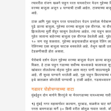
त्यावरील रांजण खळगे पाहुन परत पायवाटेवर येउन गुहेच्या 
वरच्या बाजुला अजुन ४ पाण्याची टाकी आहेत. टाक्याच्या बा
आहे.
टाक आणि गुहा पाहुन परत पायवाटेवर येउन उत्तरेला भैरोबाच
पुढे डाव्या बाजुला, गुहेच्या वरच्या बाजूला एक वीरगळ. या
झिजलेल्या मुर्ती शेंदुर फासुन ठेवलेल्या आहेत. त्या पाहुन क
गुहेत जाताना बाहेरच्या बाजुला एक वीरगळ ठेवलेली आहे. गुहेत भ
१० जण राहु शकतात. गुहेच्या कड्याकडील बाजुला रेलिंग ला
रेलिंगच्या एका बाजुला फाटक बसवलेले आहे. तेथुन खाली उत
टेहळणीसाठी होत असावा.
भैरोबाचे दर्शन धेउन गुहेच्या वरच्या बाजुला येउन डाव्या
मिळत. हे टाक पाहुन गडाच्या सर्वोच्च माथ्याकडे चालायला स
खांबावर तोललेल्या मोठ्या गुहेत आता मात्र पाणी साठल्यामुळे 
आहे. ती सुध्दा पाण्याने भरलेली आहे. गुहा पाहुन किल्ल्याच्
इथे कातळात कोरलेली पाण्याची ३ टाकी आहेत. गडमाथ्यावरुन 
गडावर पोहोचण्याच्या वाटा
मुंबईहुन दोन मार्गाने शिरपुंजे या भैरवगडाच्या पायथ्याच्या गाव
१)
मुंबई नगर महामार्गावर कल्याण, मुरबाड, माळशेज घाट मा
रस्ता बामणवाडा मार्गे ३० किमी वरील कोतुळ गावात जातो. को