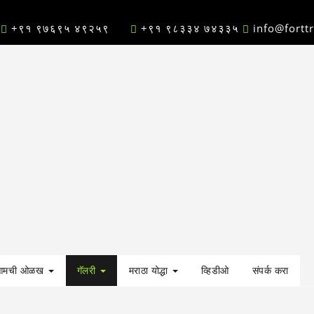
+९१ ९७६९५ ४९२५९
+९१ ९८३३४ ७४३३५
info@fortt
आमची ओळख
गॅलरी
मराठा योद्धा
व्हिडीओ
संपर्क करा