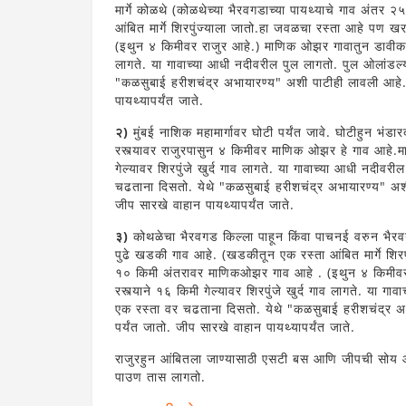
मार्गे कोळथे (कोळथेच्या भैरवगडाच्या पायथ्याचे गाव अंतर
आंबित मार्गे शिरपुंज्याला जातो.हा जवळचा रस्ता आहे प
(इथुन ४ किमीवर राजुर आहे.) माणिक ओझर गावातुन डावीकडे आं
लागते. या गावाच्या आधी नदीवरील पुल लागतो. पुल ओलांडल्
"कळसुबाई हरीशचंद्र अभायारण्य" अशी पाटीही लावली आहे. ह
पायथ्यापर्यंत जाते.
२)
मुंबई नाशिक महामार्गावर घोटी पर्यंत जावे. घोटीहुन भंडार
रस्त्यावर राजुरपासुन ४ किमीवर माणिक ओझर हे गाव आहे.मा
गेल्यावर शिरपुंजे खुर्द गाव लागते. या गावाच्या आधी नदीव
चढताना दिसतो. येथे "कळसुबाई हरीशचंद्र अभायारण्य" अशी प
जीप सारखे वाहान पायथ्यापर्यंत जाते.
३)
कोथळेचा भैरवगड किल्ला पाहून किंवा पाचनई वरुन भैरवग
पुढे खडकी गाव आहे. (खडकीतून एक रस्ता आंबित मार्गे शि
१० किमी अंतरावर माणिकओझर गाव आहे . (इथुन ४ किमीवर 
रस्त्याने १६ किमी गेल्यावर शिरपुंजे खुर्द गाव लागते. या 
एक रस्ता वर चढताना दिसतो. येथे "कळसुबाई हरीशचंद्र अभा
पर्यंत जातो. जीप सारखे वाहान पायथ्यापर्यंत जाते.
राजुरहुन आंबितला जाण्यासाठी एसटी बस आणि जीपची सोय आह
पाउण तास लागतो.