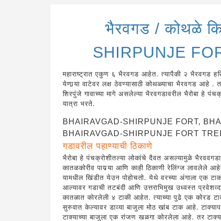
भैरवगड / कोथळे 
SHIRPUNJE FO
महाराष्ट्रात एकुण ६ भैरवगड आहेत. त्यापैकी २ भैरवगड हरिश
येणार्‍या वाटेवर लक्ष ठेवण्यासाठी कोथळ्याचा भैरवगड आहे . तर 
शिरपुंजे गावाच्या मागे असलेल्या भैरवगडावरील भैरोबा हे पंचक
यात्रा भरते.
BHAIRAVGAD-SHIRPUNJE FORT, BHA
BHAIRAVGAD-SHIRPUNJE FORT TR
गडावरील पहाण्याची ठिकाणे
भैरोबा हे पंचक्रोशीतल्या लोकांचे दैवत असल्यामुळे भैरवव
कातळकोरीव पायर्‍या आणि काही ठिकाणी रेलिंग्ज लावलेले आ
यामधील खिंडीत येउन पोहोचतो. येथे वरच्या अंगाला एक टाक आ
आल्यावर गडाची तटबंदी आणि उत्तराभिमुख उध्वस्त प्रवेशव्दा
कातळात कोरलेली ४ टाकी आहेत. त्याच्या पुढे एक कोरड टाक आह
सुरुवात केल्यावर डाव्या बाजुला मोठ खांब टाक आहे. टाक्या
टाक्याच्या बाजुला एक रांजण खळगा कोरलेला आहे. तर टाक्