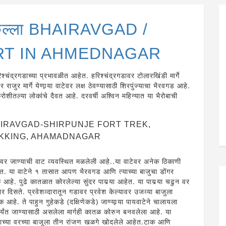
किल्ला BHAIRAVGAD /
RT IN AHMEDNAGAR
्चंद्रगडाच्या प्रभावळीत आहेत. हरिश्चंद्रगडावर टोलारखिंडी मार्गे
राजुर मार्गे येणार्‍या वाटेवर लक्ष ठेवण्यासाठी शिरपुंज्याचा भैरवगड आहे.
्रोशीतल्या लोकांचे दैवत आहे. दरवर्षी अश्विन महिन्यात या भैरोबाची
IRAVGAD-SHIRPUNJE FORT TREK,
EKKING, AHAMADNAGAR
गडावर जाण्याची वाट व्यवस्थित मळलेली आहे..या वाटेवर अनेक ठिकाणी
हेत. या वाटेने १ तासात आपण भैरवगड आणि त्याच्या बाजुचा डोंगर
हे. पुढे कातळात कोरलेल्या सुंदर पायर्‍या आहेत. या पायर्‍या चढुन वर
र दिसते. प्रवेशव्दारातून गडावर प्रवेश केल्यावर उजव्या बाजुला
े. ते पाहुन गुहेकडे (दक्षिणेकडे) जाण्यार्‍या पायवाटेने चालायला
पर्यंत जाण्यासाठी असलेला मार्गही कातळ कोरुन बनवलेला आहे. या
याच्या वरच्या बाजूला तीन रांजण खळगे खोदलेले आहेत.टाक आणि