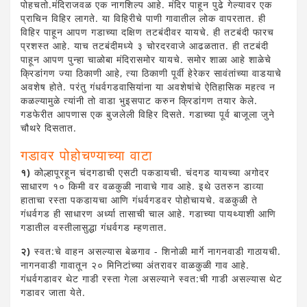
पोहचतो.मंदिराजवळ एक नागशिल्प आहे. मंदिर पाहून पुढे गेल्यावर एक
प्राचिन विहिर लागते. या विहिरीचे पाणी गावातील लोक वापरतात. ही
विहिर पाहून आपण गडाच्या दक्षिण तटबंदीवर यायचे. ही तटबंदी फारच
प्रशस्त आहे. याच तटबंदीमध्ये ३ चोरदरवाजे आढळतात. ही तटबंदी
पाहून आपण पुन्हा चाळोबा मंदिरासमोर यायचे. समोर शाळा आहे शाळेचे
क्रिडांगण ज्या ठिकाणी आहे, त्या ठिकाणी पूर्वी हेरेकर सावंतांच्या वाडयाचे
अवशेष होते. परंतु गंधर्वगडवासियांना या अवशेषांचे ऐतिहासिक महत्व न
कळल्यामुळे त्यांनी तो वाडा भुइसपाट करुन क्रिडांगण तयार केले.
गडफेरीत आपणास एक बुजलेली विहिर दिसते. गडाच्या पूर्व बाजूला जुने
चौथरे दिसतात.
गडावर पोहोचण्याच्या वाटा
१)
कोल्हापूरहून चंदगडाची एसटी पकडायची. चंदगड यायच्या अगोदर
साधारण १० किमी वर वळकुळी नावाचे गाव आहे. इथे उतरुन डाव्या
हाताचा रस्ता पकडायचा आणि गंधर्वगडवर पोहोचायचे. वळकुळी ते
गंधर्वगड ही साधारण अर्ध्या तासाची चाल आहे. गडाच्या पायथ्याशी आणि
गडातील वस्तीलासुद्धा गंधर्वगड म्हणतात.
२)
स्वत:चे वाहन असल्यास बेळगाव - शिनोळी मार्गे नागनवाडी गाठायची.
नागनवाडी गावातून २० मिनिटांच्या अंतरावर वाळकुळी गाव आहे.
गंधर्वगडावर थेट गाडी रस्ता गेला असल्याने स्वत:ची गाडी असल्यास थेट
गडावर जाता येते.