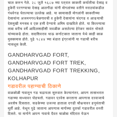
चाल करुन गेले. २८ जुलै १६८७ च्या पत्रात काकती कर्यातीचा देसाइ व
हुकेरी परगण्याचा देसाइ आलगौडा यांनी मोगलांच्या वतीने मराठयांकडील
गंधर्वगड घेतल्याचा उल्लेख आहे. या कामासाठी मोगलांनी काकतीच्या
देसायांना अजमनगर/बेळगावची व हुकेरी देसायांना चंदगड व आजर्‍याची
देशमुखी मनसब व एक हत्ती देण्याचे अमिष दाखविले होते. या किल्ल्याचा
ताबा बरीच वर्षे आदिलशाहीशी जवळीक असलेल्या हेरेकर सावंत भोसले
यांच्याकडे होता. सदाशिवराव भाऊ कर्नाटकात जाताना येथे काही काळ
मुक्कामास होते. पुढे १८४४ च्या बंडात इंग्रजांनी या गडाची बरीच
नासधूस केली.
GANDHARVGAD FORT,
GANDHARVGAD FORT TREK,
GANDHARVGAD FORT TREKKING,
KOLHAPUR
गडावरील पहाण्याची ठिकाणे
वाळकोळी गावातून गड चढायला सुरुवात केल्यानंतर, आपण तासाभरात
गडाच्या माथ्यावर पोहचतो. गडावर प्रवेश करताना आपणास दरवाजाचे
अवशेष दिसतात. सडकेच्या उजव्या हाताला दगडी चौथर्‍यावर हनुमंताची
मूर्ती आहे. येथून पुढे जाताना आपणास मार्गाच्या दुतर्फा गडावरील वस्ती
दिसते. या मार्गाने आपण गावाचे दैवत चाळोबा मंदिरात येऊन