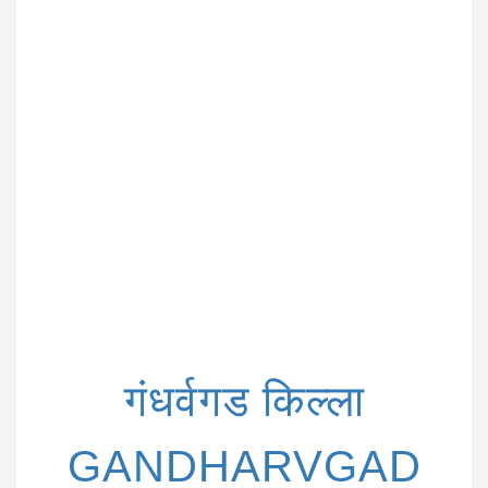
i
o
n
गंधर्वगड किल्ला
GANDHARVGAD