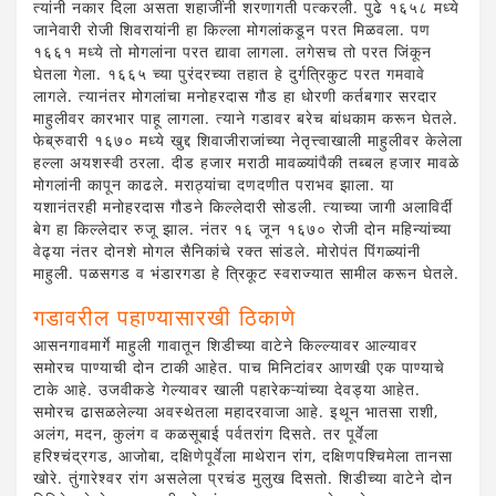
त्यांनी नकार दिला असता शहाजींनी शरणागती पत्करली. पुढे १६५८ मध्ये
जानेवारी रोजी शिवरायांनी हा किल्ला मोगलांकडून परत मिळवला. पण
१६६१ मध्ये तो मोगलांना परत द्यावा लागला. लगेसच तो परत जिंकून
घेतला गेला. १६६५ च्या पुरंदरच्या तहात हे दुर्गत्रिकुट परत गमवावे
लागले. त्यानंतर मोगलांचा मनोहरदास गौड हा धोरणी कर्तबगार सरदार
माहुलीवर कारभार पाहू लागला. त्याने गडावर बरेच बांधकाम करून घेतले.
फेब्रुवारी १६७० मध्ये खुद्द शिवाजीराजांच्या नेतृत्त्वाखाली माहुलीवर केलेला
हल्ला अयशस्वी ठरला. दीड हजार मराठी मावळ्यांपैकी तब्बल हजार मावळे
मोगलांनी कापून काढले. मराठ्यांचा दणदणीत पराभव झाला. या
यशानंतरही मनोहरदास गौडने किल्लेदारी सोडली. त्याच्या जागी अलाविर्दी
बेग हा किल्लेदार रुजू झाल. नंतर १६ जून १६७० रोजी दोन महिन्यांच्या
वेढ्या नंतर दोनशे मोगल सैनिकांचे रक्त सांडले. मोरोपंत पिंगळ्यांनी
माहुली. पळसगड व भंडारगडा हे त्रिकूट स्वराज्यात सामील करून घेतले.
गडावरील पहाण्यासारखी ठिकाणे
आसनगावमार्गे माहुली गावातून शिडीच्या वाटेने किल्ल्यावर आल्यावर
समोरच पाण्याची दोन टाकी आहेत. पाच मिनिटांवर आणखी एक पाण्याचे
टाके आहे. उजवीकडे गेल्यावर खाली पहारेकऱ्यांच्या देवड्या आहेत.
समोरच ढासळलेल्या अवस्थेतला महादरवाजा आहे. इथून भातसा राशी,
अलंग, मदन, कुलंग व कळसूबाई पर्वतरांग दिसते. तर पूर्वेला
हरिश्चंद्रगड, आजोबा, दक्षिणेपूर्वेला माथेरान रांग, दक्षिणपश्चिमेला तानसा
खोरे. तुंगारेश्वर रांग असलेला प्रचंड मुलुख दिसतो. शिडीच्या वाटेने दोन