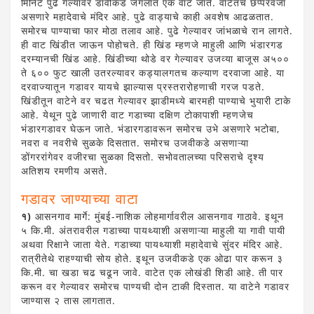
मिनिटे पुढे गेल्यावर डावीकडे जंगलात एक वाट जाते. वाटेतच छप्परवजा
असणारे महादेवाचे मंदिर आहे. पुढे वाड्याचे काही अवशेष आढळतात.
समोरच पाण्याचा फार मोठा तलाव आहे. पुढे गेल्यावर जांभळाचे रान लागते.
ही वाट खिंडीत जाऊन पोहोचते. ही खिंड म्हणजे माहुली आणि भंडारगड
दरम्यानची खिंड आहे. खिंडीच्या थोडे वर गेल्यावर उजव्या बाजूस अ५००
ते ६०० फुट खाली उतरल्यावर कड्यालगतच कल्याण दरवाजा आहे. या
दरवाज्यातून गडावर यायचे झाल्यास प्रस्तरारोहणाची गरज पडते.
खिंडीतून वाटेने वर चढत गेल्यावर झाडीमध्ये बारमही पाण्याचे भुयारी टाके
आहे. येथून पुढे जाणारी वाट गडाच्या दक्षिण टोकापाशी म्हणजेच
भंडारगडावर घेऊन जाते. भंडारगडावरून समोरच उभे असणारे भटोबा,
नवरा व नवरीचे सुळके दिसतात. समोरच उजवीकडे असणाऱ्या
डोंगररांगेवर वजीरचा सुळका दिसतो. सभोवतालच्या परिसराचे दृश्य
अतिशय रमणीय असते.
गडावर जाण्याच्या वाटा
१)
आसनगाव मार्गे: मुंबई-नाशिक लोहमार्गावरील आसनगाव गाठावे. इथून
५ कि.मी. अंतरावरील गडाच्या पायथ्याशी असणाऱ्या माहुली या गावी पायी
अथवा रिक्षाने जाता येते. गडाच्या पायथ्याशी महादेवाचे सुंदर मंदिर आहे.
रात्रीतेथे राहण्याची सोय होते. इथून उजवीकडे एक ओढा पार करून ३
कि.मी. चा खडा चढ चढून जावे. वाटेत एक लोखंडी शिडी आहे. ती पार
करून वर गेल्यावर समोरच पाण्यची दोन टाकी दिस्तात. या वाटेने गडावर
जाण्यास २ तास लागतात.