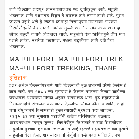
ठाणे जिल्ह्यात शहापूर-आसनगावाजवळ एक दुर्गत्रिकुट आहे. माहुली-
भंडारगड आणि पळसगड मिळून हे बळकट ठाणे तयार झाले आहे. मुद्दाम
जाऊन पहावे असे हे ठिकाण कोणाही निसर्गप्रेमी माणसाला आपल्या
निसर्गसौंदर्याने वेड लावते. अनेक सुळके असलेला लांबलचक असा हा
डोंगर माहुली नावाने ओळखला जातो. माहुलीचे दोन खोगिरामुळे तीन भाग
पडले आहेत. उत्तरेचा पळसगड, मधला माहुलीगड आणि दक्षिणेचा
भंडारगड.
MAHULI FORT, MAHULI FORT TREK,
MAHULI FORT TREKKING, THANE
इतिहास
इतर अनेक किल्ल्यांप्रमाणे याही किल्ल्याची मूळ उभारणी कोणी केलीम हे
ज्ञात नाही. पण १४८५ च्या सुमारास हे ठिकाण नगरच्या निजाम शाहीच्या
संस्थापक असलेल्या मलिक अहमद याच्याकडे आले. पुढे शहाजीराजे
निजामशाहीचे संचालक बनल्यावर दिल्लीच्या मोगल फौजा व आदिलशाही
सेना संयुक्तपणे निजामशाही बुडवण्यासाठी प्रयत्न करू लागल्या.
१६३५-३६ च्या सुमारास शहाजींनी कठीण परिस्थितीत बळकट
आश्रयस्थान म्हणून जुन्नर- शिवनेरीहून जिजाबाई व बाळ शिवाजीसह
माहुलीला मुक्काम हलवला. खानजमान आहे म्हणजे महाबतखानाच्या मुलाने
माहुलीला वेढा दिला. शहाजीराजांनी पोर्तुगीजांकडे मदत मागितली. पण