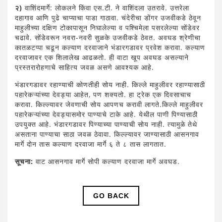
२)
वाशिंदमार्गे: लोकलने किंवा एस.टी. ने वाशिंदला उतरावे. उत्तरेला
दहागाव आणि पुढे चाप्याचा पाडा गाठावा. चंदेरीचा डोंगर उजवीकडे ठेवून
माहुलीच्या दक्षिण टोकापासून निघालेल्या व पश्चिमेला पसरलेल्या सोंडेवर
चढावे. सोंडेवरून नवरा-नवरी सुळके उजवीकडे ठेवत. अवघड श्रेणीचा
कातळटप्पा चढून कल्याण दरवाजाने भंडारगडावर प्रवेश करावा. कल्याण
दरवाजावर एक शिलालेख आढळतो. ही वाटा खूप अवघड असल्याने
प्रस्तरारोहणाचे साहित्य जवळ असणे आवश्यक आहे.
भंडारगडावर रहाण्याची कोणतीही सोय नाही. किल्ले माहुलीवर रहाण्यासाठी
पहारेकऱ्यांच्या देवड्या आहेत, पण शक्यतो. हा ट्रेक एक दिवसाचाच
करावा. किल्ल्यावर जेवणाची सोय आपणच करावी लागते.किल्ले माहुलीवर
पहारेकऱ्यांच्या देवड्यासमोर पाण्याचे टाके आहे. येथील पाणी पिण्यासाठी
उपयुक्त आहे. भंडारगडावर पिण्याच्या पाण्याची सोय नाही. त्यामुळे तेथे
असताना पाण्याचा साठा जवळ ठेवावा. किल्ल्यावर जाण्यासाठी आसनगाव
मार्गे दोन तास कल्याण दरवाजा मार्गे ६ ते ८ तास लागतात.
सूचना:
वाट आसनगाव मार्गे सोपी कल्याण दरवाजा मार्गे अवघड.
GO BACK