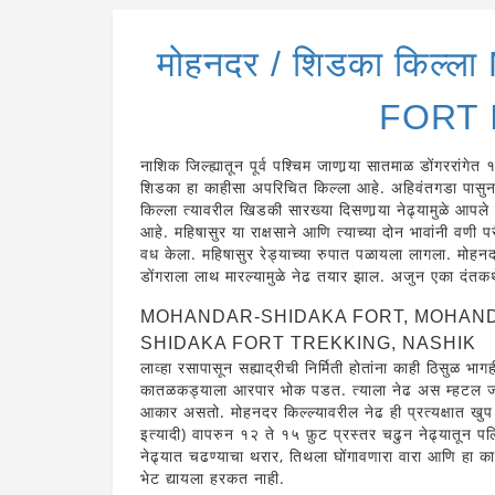
मोहनदर / शिडका किल
FORT 
नाशिक जिल्ह्यातून पूर्व पश्चिम जाणार्‍या सातमाळ डोंगररांग
शिडका हा काहीसा अपरिचित किल्ला आहे. अहिवंतगडा पासु
किल्ला त्यावरील खिडकी सारख्या दिसणार्‍या नेढ्यामुळे आपल
आहे. महिषासुर या राक्षसाने आणि त्याच्या दोन भावांनी वणी पर
वध केला. महिषासुर रेड्याच्या रुपात पळायला लागला. मोहनदरच
डोंगराला लाथ मारल्यामुळे नेढ तयार झाल. अजुन एका दंतकथेप
MOHANDAR-SHIDAKA FORT, MOHAND
SHIDAKA FORT TREKKING, NASHIK
लाव्हा रसापासून सह्याद्रीची निर्मिती होतांना काही ठिसुळ भा
कातळकड्याला आरपार भोक पडत. त्याला नेढ अस म्हटल जात.
आकार असतो. मोहनदर किल्ल्यावरील नेढ ही प्रत्यक्षात खुप स
इत्यादी) वापरुन १२ ते १५ फ़ुट प्रस्तर चढुन नेढ्यातून पल
नेढ्यात चढण्याचा थरार, तिथला घोंगावणारा वारा आणि हा क
भेट द्यायला हरकत नाही.