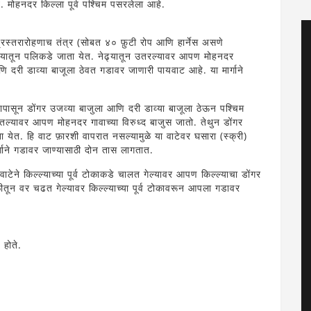
त. मोहनदर किल्ला पूर्व पश्चिम पसरलेला आहे.
 प्रस्तरारोहणाच तंत्र (सोबत ४० फ़ुटी रोप आणि हार्नेस असणे
 नेढ्यातून पलिकडे जाता येत. नेढ्यातून उतरल्यावर आपण मोहनदर
णि दरी डाव्या बाजूला ठेवत गडावर जाणारी पायवाट आहे. या मार्गाने
यापासून डोंगर उजव्या बाजुला आणि दरी डाव्या बाजूला ठेऊन पश्चिम
ल्यावर आपण मोहनदर गावाच्या विरुध्द बाजुस जातो. तेथुन डोंगर
ा येत. हि वाट फ़ारशी वापरात नसल्यामुळे या वाटेवर घसारा (स्क्री)
र्गाने गडावर जाण्यासाठी दोन तास लागतात.
ाटेने किल्ल्याच्या पूर्व टोकाकडे चालत गेल्यावर आपण किल्ल्याचा डोंगर
ून वर चढत गेल्यावर किल्ल्याच्या पूर्व टोकावरून आपला गडावर
 होते.