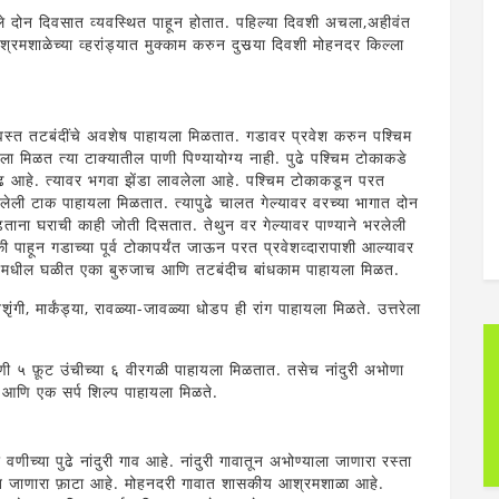
 दोन दिवसात व्यवस्थित पाहून होतात. पहिल्या दिवशी अचला,अहीवंत
्रमशाळेच्या व्हरांड्यात मुक्काम करुन दुसर्‍या दिवशी मोहनदर किल्ला
ध्वस्त तटबंदींचे अवशेष पाहायला मिळतात. गडावर प्रवेश करुन पश्चिम
मिळत त्या टाक्यातील पाणी पिण्यायोग्य नाही. पुढे पश्चिम टोकाकडे
ढ आहे. त्यावर भगवा झेंडा लावलेला आहे. पश्चिम टोकाकडून परत
बुजलेली टाक पाहायला मिळतात. त्यापुढे चालत गेल्यावर वरच्या भागात दोन
ढताना घराची काही जोती दिसतात. तेथुन वर गेल्यावर पाण्याने भरलेली
 पाहून गडाच्या पूर्व टोकापर्यंत जाऊन परत प्रवेशव्दारापाशी आल्यावर
डोंगरामधील घळीत एका बुरुजाच आणि तटबंदीच बांधकाम पाहायला मिळत.
शृंगी, मार्कंड्या, रावळ्या-जावळ्या धोडप ही रांग पाहायला मिळते. उत्तरेला
काणी ५ फ़ूट उंचीच्या ६ वीरगळी पाहायला मिळतात. तसेच नांदुरी अभोणा
 आणि एक सर्प शिल्प पाहायला मिळते.
र वणीच्या पुढे नांदुरी गाव आहे. नांदुरी गावातून अभोण्याला जाणारा रस्ता
ावात जाणारा फ़ाटा आहे. मोहनदरी गावात शासकीय आश्रमशाळा आहे.