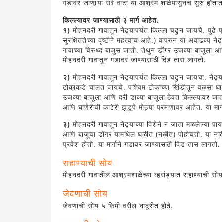
गडावर जाणार्‍या सर्व वाटा या आश्रम शाळेपासुनच सुरु होता
किल्ल्यावर जाण्यासाठी ३ मार्ग आहेत.
१)
मोहनदरी गावातून नेढ्यापर्यंत किल्ला चढुन जायचे. पुढे
सुरक्षिततेच्या दृष्टीने महत्वाच आहे.) वापरुन या अवाढव्य
गावाच्या विरुध्द बाजुस जातो. तेथुन डोंगर उजव्या बाजूला आ
मोहनदरी गावातून गडावर जाण्यासाठी दिड तास लागतो.
२)
मोहनदरी गावातून नेढ्यापर्यंत किल्ला चढुन जायचा. नेढ्
टोकाकडे चालत जायचे. पश्चिम टोकाच्या खिंडीतून वळसा घात
उजव्या बाजूला आणि दरी डाव्या बाजूला ठेवत किल्ल्यावर जात
आणि घाणेरीची काटेरी झुडूपे मोठ्या प्रमाणावर आहेत. या मा
३)
मोहनदरी गावातून नेढ्याच्या दिशेने न जाता मळलेल्या पायव
आणि बाजूचा डोंगर यामधिल घळीत (नळीत) पोहोचतो. या नळीत
प्रवेश होतो. या मार्गाने गडावर जाण्यासाठी दिड तास लागतो.
राहाण्याची सोय
मोहनदरी गावातील आश्रमशाळेच्या व्हरांड्यात राहाण्याची सोय
जेवणाची सोय
जेवणाची सोय ५ किमी वरील नांदुरीत होते.