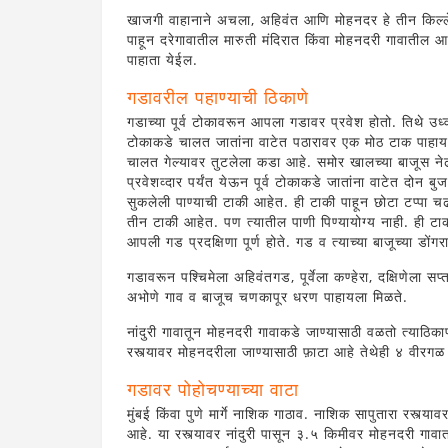
खाजगी वाहानाने अचला, अहिवंत आणि मोहनदर हे तीन किल्ले
पाहून दरेगावातील मारुती मंदिरात किंवा मोहनदरी गावातील आश
पाहाता येईल.
गडावरील पहाण्याची ठिकाणे
गडाच्या पूर्व टोकावरून आपला गडावर प्रवेश होतो. तिथे उ
टोकाकडे चालत जातांना वाटेत पठारावर एक मोठ टाक पाहायला 
चालत गेल्यावर तुटलेला कडा आहे. समोर खालच्या बाजूस ने
प्रवेशव्दार पर्यंत येऊन पूर्व टोकाकडे जातांना वाटेत दोन 
सुकलेली पाण्याची टाकी आहेत. ही टाकी पाहून छोटा टप्पा च
तीन टाकी आहेत. पण त्यातील पाणी पिण्यायोग्य नाही. ही टाकी
आपली गड प्रदक्षिणा पूर्ण होते. गड व त्याच्या बाजूच्या 
गडावरून पश्चिमेला अहिवंतगड, पूर्वेला कण्हेरा, दक्षिणेला सप्त
अभोणे गाव व बाजूच चणकापूर धरण पाहायला मिळते.
नांदुरी गावातून मोहनदरी गावाकडे जाण्यासाठी वळतो त्याठि
रस्त्यावर मोहनदरीला जाण्यासाठी फ़ाटा आहे तेथेही ४ वीरगळ
गडावर पोहोचण्याच्या वाटा
मुंबई किंवा पुणे मार्गे नाशिक गाठाव. नाशिक सापुतारा रस्त्याव
आहे. या रस्त्यावर नांदुरी पासून ३.५ किमीवर मोहनदरी ग