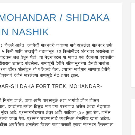
्ला MOHANDAR / SHIDAKA
IN NASHIK
ेत १८ किल्ले आहेत. त्यापैकी मोहनदरी गावाच्या मागे असलेला मोहनदर उर्फ़
न ५ किमी आणि सप्तशृंगी गडापासून १३ किलोमीटर अंतरावर असलेला हा
े चटकन लक्ष वेधुन घेतो. या नेढ्य़ाबद्दल या भागात एक दंतकथा प्रचलीत
ीसरात उच्छाद मांडलेला. सप्तशृंगी देवीने महिषासुराच्या दोनही भावांचा
ा डोंगर ओलांडुन तो पलिकडे गेला. त्याच्या मागोमाग जाणार्‍या देवीने
्रमाणे देवीने मारलेल्या बाणामुळे नेढ तयार झाल.
AR-SHIDAKA FORT TREK, MOHANDAR-
गही निर्माण झाले. वार्‍या आणि पावसामुळे अशा भागांची झीज होऊन
 दगडांच्या मधला ठिसुळ भाग ज्या प्रमाणात असेल तेवढा नेढ्याचा
ुंदर आहे. प्रस्तरारोहणाच तंत्र आणि साहित्य (४० फ़ुट रोप, हार्नेस
िकडे जाता येत. प्रस्तर चढण्यसाठी व्यवस्थित नैसर्गिक खाचा आहेत.
ाहीसा अपरिचित असलेला किल्ला पाहाण्यासाठी एकदा मोहनदर किल्ल्याला