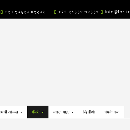
+९१ ९७६९५ ४९२५९
+९१ ९८३३४ ७४३३५
info@fortt
आमची ओळख
गॅलरी
मराठा योद्धा
व्हिडीओ
संपर्क करा