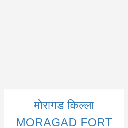
i
o
n
मोरागड किल्ला
MORAGAD FORT