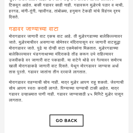
टिकवून आहेत. बाकी गडावर काही नाही. गडावरून मुल्हेरचे पठार व माची,
हरगड, मांगी-तुंगी, न्हावीगड, तांबोळ्या, हनुमान टेकडी यांचे विहंगम दृश्य
दिसते.
गडावर जाण्याच्या वाटा
मोरागडावर जाणारी वाट एकच वाट आहे. ती मुल्हेरगडाच्या बालेकिल्ल्यावर
जाते. मुल्हेरमाचीवर असणाऱ्या सोमेश्वर मंदिरापासून वर जाणारी वाटसुद्धा
मोरागडावर जाते. पुढे या दोन्ही वाटा एकमेकांना मिळतात. मुल्हेरगडाच्या
बालेकिल्ल्यावर भंडगनाथाच्या मंदिराकडे तोंड करून उभे राहिल्यावर
उजवीकडे वर जाणारी वाट पकडावी. या वाटेने थोडे वर गेल्यावर समोरच
खाली मोरागडाकडे जाणारी वाट दिसते. येथून मोरगडावर जाण्यास अर्धा
तास पुरतो. गडावर जातांना तीन दरवाजे लागतात.
मोरागडावर राहण्याची सोय नाही. मात्र मुल्हेर आपण राहू शकतो. जेवणाची
सोय आपण स्वतः करावी लागते. पिण्याच्या पाण्याची टाकी आहेत. मात्र
गडावर उन्हाळ्यात पाणी नाही. गडावर जाण्यासाठी ४५ मिनिटे मुल्हेर पासून
लागतात.
GO BACK