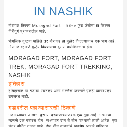
IN NASHIK
मोरागड किल्ला Moragad Fort – ४४५० फुट उंचीचा हा किल्ला
गिरीदुर्ग प्रकारातील आहे.
भौगलिक दृष्ट्या पाहिले तर मोरागड हा मुल्हेर किल्ल्याचाच एक भाग आहे.
मोरागड म्हणजे मुल्हेर किल्ल्याचा दुसरा बालेकिल्लाच होय.
MORAGAD FORT, MORAGAD FORT
TREK, MORAGAD FORT TREKKING,
NASHIK
इतिहास
इतिहासात या गडाचा स्वतंत्र असा उल्लेख करणारे एकही कागदपत्र
उपलब्ध नाही.
गडावरील पहाण्यासारखी ठिकाणे
गडमाथ्यावर जाताना दुसऱ्या दरवाजाच्याजवळ एक गुहा आहे. गडमाथा
म्हणजे एक पठारच होय. माथ्यावर दोन ते तीन पाण्याची टाकी आहेत. एक
सुंदर बांधीव तलाव आहे. दोन तीन वाड्यांचे अवशेष आपले अस्तित्व