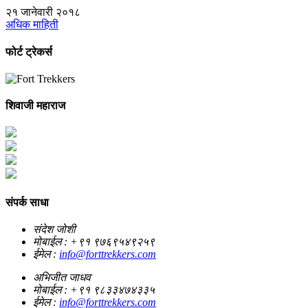
२१ जानेवारी २०१८
अधिक माहिती
फोर्ट
ट्रेकर्स
शिवाजी महाराज
संपर्क
साधा
संदेश जोशी
मोबाईल : +९१ ९७६९५४९२५९
ईमेल :
info@forttrekkers.com
अभिजीत जाधव
मोबाईल : +९१ ९८३३४७४३३५
ईमेल :
info@forttrekkers.com