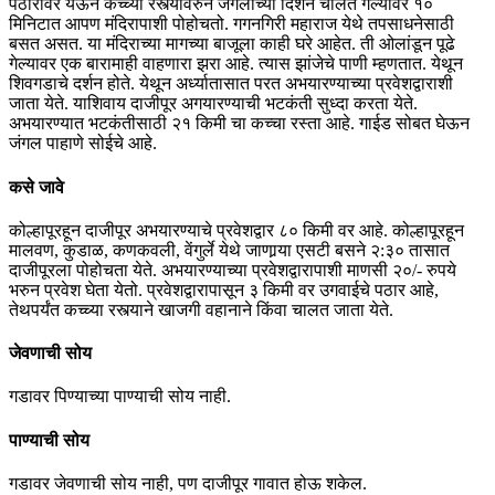
पठारावर येऊन कच्च्या रस्त्यावरुन जंगलाच्या दिशेने चालत गेल्यावर १०
मिनिटात आपण मंदिरापाशी पोहोचतो. गगनगिरी महाराज येथे तपसाधनेसाठी
बसत असत. या मंदिराच्या मागच्या बाजूला काही घरे आहेत. ती ओलांडून पूढे
गेल्यावर एक बारामाही वाहणारा झरा आहे. त्यास झांजेचे पाणी म्हणतात. येथून
शिवगडाचे दर्शन होते. येथून अर्ध्यातासात परत अभयारण्याच्या प्रवेशद्वाराशी
जाता येते. याशिवाय दाजीपूर अगयारण्याची भटकंती सुध्दा करता येते.
अभयारण्यात भटकंतीसाठी २१ किमी चा कच्चा रस्ता आहे. गाईड सोबत घेऊन
जंगल पाहाणे सोईचे आहे.
कसे जावे
कोल्हापूरहून दाजीपूर अभयारण्याचे प्रवेशद्वार ८० किमी वर आहे. कोल्हापूरहून
मालवण, कुडाळ, कणकवली, वेंगुर्ले येथे जाणार्‍या एसटी बसने २:३० तासात
दाजीपूरला पोहोचता येते. अभयारण्याच्या प्रवेशद्वारापाशी माणसी २०/- रुपये
भरुन प्रवेश घेता येतो. प्रवेशद्वारापासून ३ किमी वर उगवाईचे पठार आहे,
तेथपर्यंत कच्च्या रस्त्याने खाजगी वहानाने किंवा चालत जाता येते.
जेवणाची सोय
गडावर पिण्याच्या पाण्याची सोय नाही.
पाण्याची सोय
गडावर जेवणाची सोय नाही, पण दाजीपूर गावात होऊ शकेल.