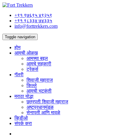
+९१ ९७६९५ ४९२५९
+९१ ९८३३४ ७४३३५
info@forttrekkers.com
Toggle navigation
होम
आमची ओळख
आमच्या बद्दल
आमचे सहकारी
ट्रेकर्स
गॅलरी
शिवाजी महाराज
किल्ले
आमची भटकंती
मराठा योद्धा
छत्रपती शिवाजी महाराज
अष्टप्रधानमंडळ
सेनापती आणि मावळे
व्हिडीओ
संपर्क करा