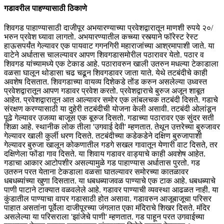
गडावरील पाहण्यासाठी ठिकाणे
शिवगड पाहाण्यासाठी दाजीपूर अभयारण्याच्या प्रवेशद्वारातून माणशी रुपये २०/
भरुन प्रवेश घ्यावा लागतो. अभयारण्यातील कच्च्या रस्त्याने फॉरेस्ट रेस्ट
हाऊसपर्यंत गेल्यावर एक पायवाट गगनगिरी महाराजांच्या आश्रमापाशी जाते. या
वाटेने अर्धातास चालल्यावर आपण शिवगडासमोरील पठारावर येतो. पठार व
शिवगड यांच्यामध्ये एक टेकाड आहे. पठारावरुन खाली उतरुन मधल्या टेकाडाला
वळसा घालून थोडासा चढ चढून शिवगडावर जाता याते. येथे तटबंदीचे काही
अवशेष दिसतात. शिवगडाच्या वायव्य दिशेकडे तोंड करुन असलेल्या उध्वस्त
प्रवेशद्वारातून आपण गडावर प्रवेश करतो. प्रवेशद्वाराचे बुरुज अजून शाबूत
आहेत. प्रवेशद्वारातून आत आल्यावर समोर एक लांबलचक तटबंदी दिसते. गडाचे
संरक्षण करण्यासाठी या दुहेरी तटबंदीची योजना केली असावी. तटबंदी ओलांडून
पूढे गेल्यावर उजव्या बाजूस एक बूरुज दिसतो. गडाच्या पठारावर एक सुंदर सती
शिळा आहे. स्थानीक लोक तीला 'उगवाई देवी' म्हणतात. तेथून उत्तरेच्या बुरुजावर
गेल्यावर खाली कुर्ली धरण दिसते. तटबंदीच्या कडेकडेने दक्षिण बुरुजापाशी
गेल्यावर बुरुजा खालून कोकणातील गडगे सखल गावातून येणारी वाट दिसते, तर
दक्षिणेला फोंडा गाव दिसते. या शिवाय गडावर वाड्याचे काही अवशेष आहेत.
गडाचा आकार आटोपशीर असल्यामुळे गड पाहाण्यास अर्धातास पुरतो. गड
उतरुन परत येताना टेकडाला वळसा घातल्यावर समोरच्या कातळावर
धबधब्यांच्या खुणा दिसतात. या धबधब्याजवळ पाण्याचे एक टाक आहे. धबधब्याचे
पाणी पाटाने टाक्यात वळवलेले आहे. गडावर पाण्याची व्यवस्था आढळत नाही. या
कुंडातील पाण्याचा वापर गडासाठी होत असावा. गडावरुन आजूबाजूचा परिसर
पाहात असतांना पूर्वेला दाजीपूरच्या जंगलात एका मंदिराचे शिखर दिसते. मंदिर
असलेल्या या परिसराला 'झांजेचे पाणी' म्हणतात. गड पाहून परत उगवाईच्या