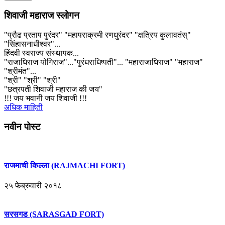
शिवाजी महाराज स्लोगन
"प्रौढ प्रताप पुरंदर" "महापराक्रमी रणधुरंदर" "क्षत्रिय कुलावतंस्"
"सिंहासनाधीश्वर"...
हिंदवी स्वराज्य संस्थापक...
"राजाधिराज योगिराज"..."पुरंधराधिष्पती"... "महाराजाधिराज" "महाराज"
"श्रीमंत"...
"श्री" "श्री" "श्री"
"छत्रपती शिवाजी महाराज की जय"
!!! जय भवानी जय शिवाजी !!!
अधिक माहिती
नवीन पोस्ट
राजमाची किल्ला (RAJMACHI FORT)
२५ फेब्रुवारी २०१८
सरसगड (SARASGAD FORT)