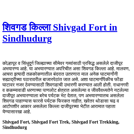
शिवगड किल्ला Shivgad Fort in
Sindhudurg
कोल्हापूर व सिंधुदूर्ग जिल्ह्याच्या सीमेवर गव्यांसाठी प्रसिद्ध असलेले दाजीपूर
अभयारण्य आहे. या अभयारण्यात अपरिचीत असा शिवगड किल्ला आहे. मालवण,
आचरा इत्यादी तळकोकणातील बंदरात उतरणारा माल अनेक घाटमार्गांनी
सह्याद्रीच्या पठारावरील बाजारपेठांत जात असे. अशा घाटमार्गांपैकीच फोंडा
घाटावर नजर ठेवण्यासाठी शिवगडाची उभारणी करण्यात आली होती. राधानगरी
व कळम्मावाडी धरणाच्या पाणलोट क्षेत्रात असलेल्या व जीववैवध्यतेने नटलेल्या
दाजीपूर अभयारण्याला बरेच पर्यटक भेट देतात, पण अभयारण्यातच असलेला
शिवगड पाहाण्यास फारसे पर्यटक फिरकत नाहीत. खरेतर थोडासा चढ व
आटोपशीर आकार असलेला किल्ला दाजीपूरच्या भेटीत आरामात पहाता
येण्यासारखा आहे.
Shivgad Fort, Shivgad Fort Trek, Shivgad Fort Trekking,
Sindhudurg