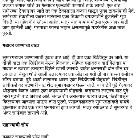
उजव्या अंगास थोडे वर गेल्यावर एकखांबी पाण्याचे टाके लागते. एक वाट
समोरच्या टेकाडावर जाते तर एक टेकाडाला वळसा घालून पुन्हा टाक्यांपाशी येते.
समोरच्या टेकडीला वळसा मारताना एका ठिकाणी दगडमातीने बुजलेली गुहा
दिसते. या गुहेत दोन खोल्या आहेत. मात्र यात बऱ्याच मोठ्या प्रमाणावर माती
जमा झालेली आहे. गडमाथा फारच लहान असल्यामुळे गडफेरीस अर्धा तास
पुरतो.
गडावर जाण्याचा वाटा
सुमारगडावर जाण्यासाठी एकच वाट आहे. ही वाट एका खिंडीतून वर जाते. या
दोन्ही वाटा एक खिंडीतच येऊन मिळतात. महिपत गडावरून वाडीबेलदार या
गावात न उतरता उलट्या दिशेने खाली उतरावे. वाटेत धनगराची दोन तीन घर
लागतात. येथून थोडे खाली उतरल्यावर एक ओढा लागतो तो पार करून समोरचा
डोंगर चढावा. पुढे अर्ध्या तासातच आपण एका खिंडीपाशी पोहचतो. खिंडीतून
डावीकडे वर चढणारी वाट थेट सुमारगडावर घेऊन जाते. या वाटेने पुढे गेल्यावर
थोड्याच वेळात आपण एका कड्यापाशी पोहचतो. कड्याला लागूनच वाट पुढे
जाते पुढची वाट अवघड आहे. जवळ रोप असल्यास फारच उत्तम, खिंडीपासून
किल्ल्यावर जाण्यास पाऊण तास पुरतो. रसाळगडावरून सुमारगडाकडे यायचे
झाल्यास वाटेत एक राया धनगराचा झाप लागतो. मात्र रसाळगड ते सुमारगड हे
अंतर साडेचार तासाचे आहे.
राहाण्याची सोय
गडावर राहण्याची सोय नाही.