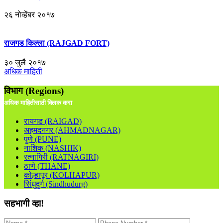
२६ नोव्हेंबर २०१७
राजगड किल्ला (RAJGAD FORT)
३० जुलै २०१७
अधिक माहिती
विभाग (Regions)
अधिक माहितीसाठी क्लिक करा
रायगड (RAIGAD)
अहमदनगर (AHMADNAGAR)
पुणे (PUNE)
नाशिक (NASHIK)
रत्नागिरी (RATNAGIRI)
ठाणे (THANE)
कोल्हापूर (KOLHAPUR)
सिंधुदुर्ग (Sindhudurg)
सहभागी व्हा!