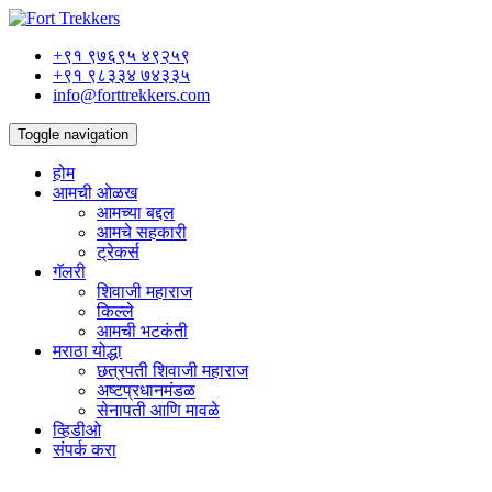
+९१ ९७६९५ ४९२५९
+९१ ९८३३४ ७४३३५
info@forttrekkers.com
Toggle navigation
होम
आमची ओळख
आमच्या बद्दल
आमचे सहकारी
ट्रेकर्स
गॅलरी
शिवाजी महाराज
किल्ले
आमची भटकंती
मराठा योद्धा
छत्रपती शिवाजी महाराज
अष्टप्रधानमंडळ
सेनापती आणि मावळे
व्हिडीओ
संपर्क करा